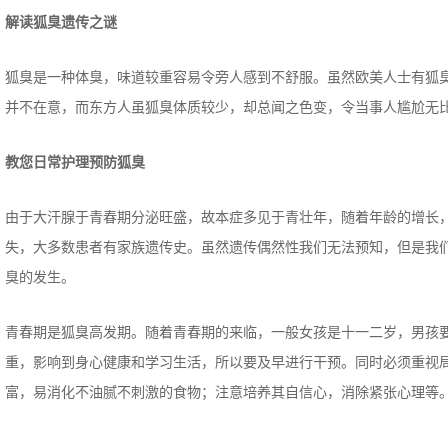
解读狐臭遗传之谜
狐臭是一种体臭，味道较重容易令旁人感到不舒服。虽然欧美人士有狐
并不在意，而东方人虽狐臭体质较少，却总闻之色变，令当事人尴尬无
教您日常护理预防狐臭
由于大汗腺于青春期分泌旺盛，故本症多见于青壮年，随着年龄的增长
失，大多数患者有家族遗传史。虽然遗传偶然性我们无法预知，但是我
臭的发生。
青春期是狐臭高发期。随着青春期的来临，一般女孩是十一二岁，男孩
重，影响到身心健康和学习生活，所以要及早进行干预。同时必须重视
富，易消化不油腻不刺激的食物；注意培养其自信心，消除紧张心理等