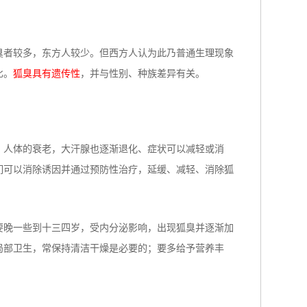
臭者较多，东方人较少。但西方人认为此乃普通生理现象
比。
狐臭具有遗传性
，并与性别、种族差异有关。
，人体的衰老，大汗腺也逐渐退化、症状可以减轻或消
们可以消除诱因并通过预防性治疗，延缓、减轻、消除狐
要晚一些到十三四岁，受内分泌影响，出现狐臭并逐渐加
局部卫生，常保持清洁干燥是必要的；要多给予营养丰
。