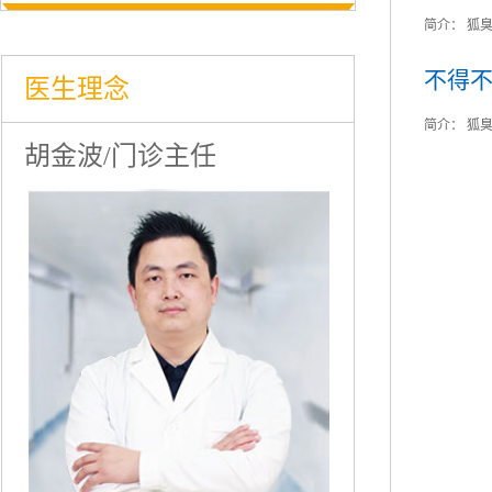
简介：
狐臭
不得
医生理念
简介：
狐臭
胡金波/门诊主任