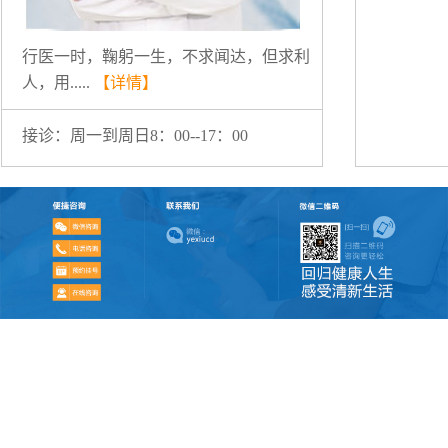
行医一时，鞠躬一生，不求闻达，但求利
人，用.....
【详情】
接诊：周一到周日8：00--17：00