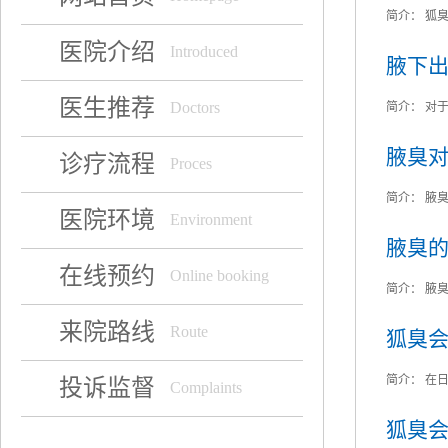
简介：
狐臭
医院介绍
Introduced
腋下
医生推荐
Doctors
简介：
对于
腋臭
诊疗流程
Proces
简介：
腋臭
医院环境
Environment
腋臭
在线预约
Online booking
简介：
腋臭
来院路线
Route
狐臭
简介：
在日
投诉监督
Complaints
狐臭