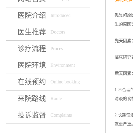
医院介绍
狐臭的原
Introduced
生的原因
医生推荐
Doctors
先天因素
诊疗流程
Proces
临床研究
医院环境
Environment
后天因素
在线预约
Online booking
1.不合
来院路线
Route
清淡的食
投诉监督
2.长期
Complaints
就更严重