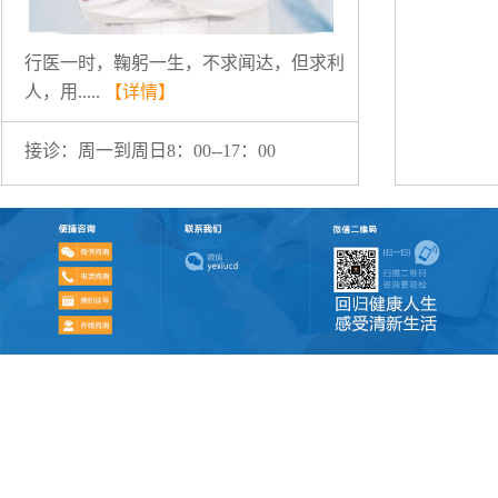
行医一时，鞠躬一生，不求闻达，但求利
人，用.....
【详情】
接诊：周一到周日8：00--17：00